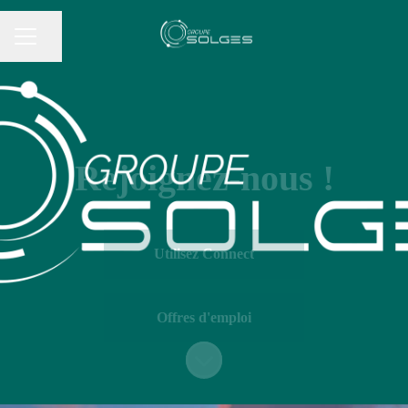
Partager la page
MENU CARRIÈRE
Rejoignez-nous !
Utilisez Connect
Offres d'emploi
Faire défiler jusqu'au contenu