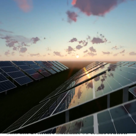
Envie de propulser
votre carrière ?
🚀
Alors embarquez !
Rejoindre le
GROUPE SOLGES
c'est
participer à des
projets stimulants et porteurs
de sens.
Nous contribuons à notre échelle à la
transition
énergétique
dans un esprit d'
innovation
et
d'
indépendance
.
🤩 Rejoindre notre équipe c'est aussi se lancer
dans une
aventure humaine
où
collaboration